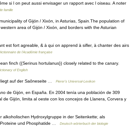
ême si l on peut aussi envisager un rapport avec l oiseau. A noter
e famille
 municipality of Gijón / Xixón, in Asturias, Spain.The population of
western area of Gijón / Xixón, and borders with the Asturian
t est fort agreable, & à qui on apprend à sifler, à chanter des airs
ictionnaire de l'Académie française
opean finch ({Serinus hortulanus}) closely related to the canary.
ictionary of English
, liegt auf der Saôneseite …
Pierer's Universal-Lexikon
ano de Gijón, en España. En 2004 tenía una población de 309
l de Gijón, limita al oeste con los concejos de Llanera, Corvera y
 alkoholischen Hydroxylgruppe in der Seitenkette; als
r Proteine und Phosphatide …
Deutsch wörterbuch der biologie