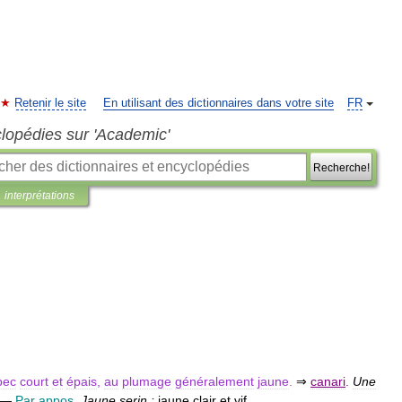
Retenir le site
En utilisant des dictionnaires dans votre site
FR
clopédies sur 'Academic'
Recherche!
interprétations
bec
court
et
épais
,
au
plumage
généralement
jaune
.
⇒
canari
.
Une
—
Par
appos
.
Jaune
serin
:
jaune
clair
et
vif
.