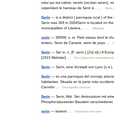
celui qui est calme, serein (occitan seren), m
cependant le hameau de Serin à… …
Noms d
Serín
— is a district ( parroquia rural ) of the
Serín was 309 in 2004Serín is located on the 
municipalities of Llanera,… …
Wikipedia
serin
— SERIN. s. m. Petit oiseau dont le chan
entiers. Serin de Canarie. serin de pays …
D
Serin
— Ser in, n. [F. serin.] (Zo[ o]l.) A Eur
[1913 Webster] …
The Collaborative International D
Serin
— Serin, eine Vorstadt von Lyon (s.d.)
Serín
— es una parroquia del concejo asturi
habitantes. Situada en la parte más occidenta
Carreño …
Enciclopedia Universal
Serin
— Serin, Abk. Ser, Aminosäure mit einer
Phosphorsäureester Baustein verschiedene
serin
— tisserin …
Dictionnaire des rimes