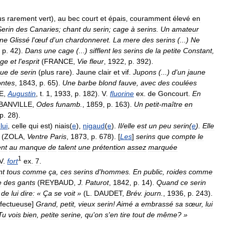
us
rarement
vert
),
au
bec
court
et
épais
,
couramment
élevé
en
Serin
des
Canaries
;
chant
du
serin
;
cage
à
serins
.
Un
amateur
ine
Glissé
l
'
œuf
d
'
un
chardonneret
.
La
mere
des
serins
(...)
Ne
,
p
.
42
).
Dans
une
cage
(...)
sifflent
les
serins
de
la
petite
Constant
,
ge
et
l
'
esprit
(
FRANCE
,
Vie
fleur
,
1922
,
p
.
392
).
ue
de
serin
(
plus
rare
).
Jaune
clair
et
vif
.
Jupons
(...)
d
'
un
jaune
ntes
,
1843
,
p
.
65
).
Une
barbe
blond
fauve
,
avec
des
coulées
E
,
Augustin
,
t
.
1
,
1933
,
p
.
182
).
V
.
fluorine
ex
.
de
Goncourt
.
En
BANVILLE
,
Odes
funamb
.
,
1859
,
p
.
163
).
Un
petit
-
maître
en
p
.
28
).
lui
,
celle
qui
est
)
niais
(
e
),
nigaud
(
e
).
Il
/
elle
est
un
peu
serin
(
e
).
Elle
(
ZOLA
,
Ventre
Paris
,
1873
,
p
.
678
). [
Les
]
serins
que
compte
le
ent
au
manque
de
talent
une
prétention
assez
marquée
1
V
.
fort
ex
.
7
.
nt
tous
comme
ça
,
ces
serins
d
'
hommes
.
En
public
,
roides
comme
e
des
gants
(
REYBAUD
,
J
.
Paturot
,
1842
,
p
.
14
).
Quand
ce
serin
de
lui
dire:
«
Ça
se
voit
»
(
L
.
DAUDET
,
Brév
.
journ
.
,
1936
,
p
.
243
).
ffectueuse
]
Grand
,
petit
,
vieux
serin
!
Aimé
a
embrassé
sa
sœur
,
lui
Tu
vois
bien
,
petite
serine
,
qu
'
on
s
'
en
tire
tout
de
même
? »