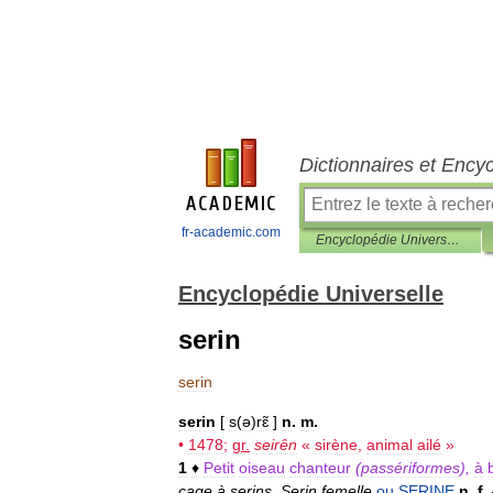
Dictionnaires et Ency
fr-academic.com
Encyclopédie Universelle
Encyclopédie Universelle
serin
serin
serin
[
s
(
ə
)
rɛ̃
]
n
.
m
.
•
1478
;
gr
.
seirên
«
sirène
,
animal
ailé
»
1
♦
Petit
oiseau
chanteur
(
passériformes
),
à
cage
à
serins
.
Serin
femelle
ou
SERINE
n
.
f
.