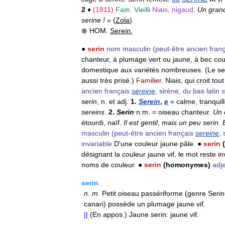
2
♦
(
1811
)
Fam
.
Vieilli
Niais
,
nigaud
.
Un
gran
serine
! »
(
Zola
)
.
⊗
HOM
.
Serein
.
●
serin
nom
masculin
(
peut
-
être
ancien
fran
chanteur
,
à
plumage
vert
ou
jaune
,
à
bec
cou
domestique
aux
variétés
nombreuses
. (
Le
se
aussi
très
prisé
.)
Familier
.
Niais
,
qui
croit
tout
ancien
français
sereine
,
sirène
,
du
bas
latin
s
serin
,
n
.
et
adj
.
1
.
Serein
,
e
=
calme
,
tranquil
sereins
.
2
.
Serin
n
.
m
. =
oiseau
chanteur
.
Un
étourdi
,
naïf
.
Il
est
gentil
,
mais
un
peu
serin
.
masculin
(
peut
-
être
ancien
français
sereine
,
invariable
D
'
une
couleur
jaune
pâle
.
●
serin
(
désignant
la
couleur
jaune
vif
,
le
mot
reste
in
noms
de
couleur
.
●
serin
(
homonymes
)
adje
serin
n
.
m
.
Petit
oiseau
passériforme
(
genre
Seri
canari
)
possède
un
plumage
jaune
vif
.
||
(
En
appos
.)
Jaune
serin:
jaune
vif
.