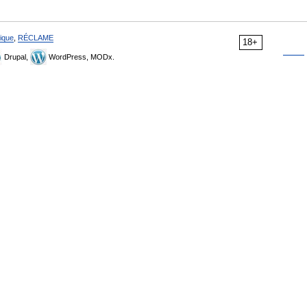
ique
,
RÉCLAME
18+
Drupal,
WordPress, MODx.