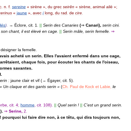
c
.
n
.
f
.
sereine
«
sirène
»,
du
grec
seirên
«
sirène
,
animal
ailé
»;
cerinus
«
jaune
»,
avec
i
long
,
du
rad
.
de
cire
.
idés
).
→
Éclore
,
cit
.
1
.
||
Serin
des
Canaries
(
⇒
Canari
),
serin
cini
.
son
chant
,
il
est
élevé
en
cage
.
||
Serin
mâle
,
serin
femelle
.
⇒
désigner
la
femelle
.
avais
acheté
un
serin
.
Elles
l
'
avaient
enfermé
dans
une
cage
,
arrêtaient
,
chaque
fois
,
pour
écouter
les
chants
de
l
'
oiseau
,
formes
savantes
.
I
.
erin
:
jaune
clair
et
vif
(→
Égayer
,
cit
.
5
).
«
Un
claque
et
des
gants
serin
»
(
Ch
.
Paul
de
Kock
et
Labie
,
le
rbe
,
cit
.
4
;
homme
,
cit
.
108
).
||
Quel
serin
!
||
C
'
est
un
grand
serin
.
e
).
⇒
Serine
,
2
.
!
pourquoi
lui
faire
dire
non
,
à
ce
têtu
,
qui
dira
toujours
non
,