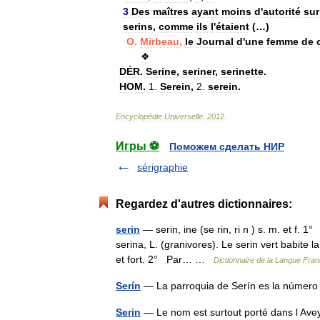
3
Des
maîtres
ayant
moins
d
'
autorité
sur
serins
,
comme
ils
l
'
étaient
(…)
O
.
Mirbeau
,
le
Journal
d
'
une
femme
de
❖
DÉR
.
Serine
,
seriner
,
serinette
.
HOM
.
1
.
Serein
,
2
.
serein
.
Encyclopédie
Universelle
.
2012
.
Игры ⚽
Поможем сделать НИР
sérigraphie
Regardez d'autres dictionnaires:
serin
— serin, ine (se rin, ri n ) s. m. et f. 
serina, L. (granivores). Le serin vert babite l
et fort. 2° Par… …
Dictionnaire de la Langue Franç
Serín
— La parroquia de Serín es la númer
Serin
— Le nom est surtout porté dans l Avey