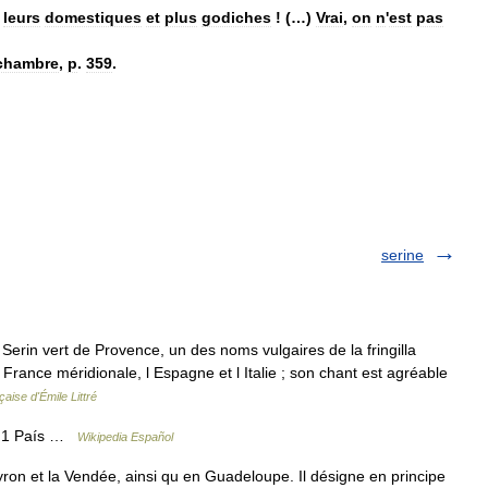
leurs
domestiques
et
plus
godiches
! (…)
Vrai
,
on
n
'
est
pas
chambre
,
p
.
359
.
serine
1° Serin vert de Provence, un des noms vulgaires de la fringilla
a France méridionale, l Espagne et l Italie ; son chant est agréable
aise d'Émile Littré
o 1 País …
Wikipedia Español
ron et la Vendée, ainsi qu en Guadeloupe. Il désigne en principe