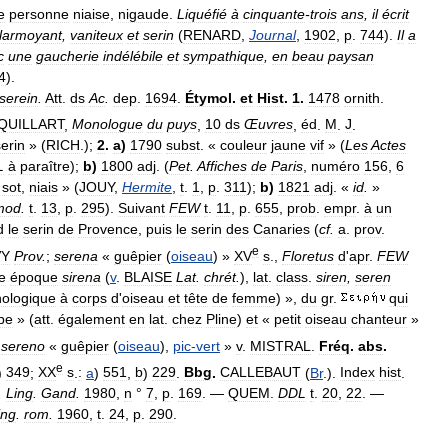
e
personne
niaise
,
nigaude
.
Liquéfié
à
cinquante
-
trois
ans
,
il
écrit
larmoyant
,
vaniteux
et
serin
(
RENARD
,
Journal
,
1902
,
p
.
744
).
Il
a
c
une
gaucherie
indélébile
et
sympathique
,
en
beau
paysan
4
).
serein
.
Att
.
ds
Ac
.
dep
.
1694
.
Étymol
.
et
Hist
.
1
.
1478
ornith
.
QUILLART
,
Monologue
du
puys
,
10
ds
Œuvres
,
éd
.
M
.
J
.
serin
» (
RICH
.);
2
.
a
)
1790
subst
. «
couleur
jaune
vif
» (
Les
Actes
L
à
paraître
);
b
)
1800
adj
. (
Pet
.
Affiches
de
Paris
,
numéro
156
,
6
«
sot
,
niais
» (
JOUY
,
Hermite
,
t
.
1
,
p
.
311
);
b
)
1821
adj
. «
id
.
»
mod
.
t
.
13
,
p
.
295
).
Suivant
FEW
t
.
11
,
p
.
655
,
prob
.
empr
.
à
un
d
le
serin
de
Provence
,
puis
le
serin
des
Canaries
(
cf
.
a
.
prov
.
e
VY
Prov
.
;
serena
«
guêpier
(
oiseau
) »
XV
s
.,
Floretus
d
'
apr
.
FEW
e
époque
sirena
(
v
.
BLAISE
Lat
.
chrét
.
),
lat
.
class
.
siren
,
seren
ologique
à
corps
d
'
oiseau
et
tête
de
femme
) »,
du
gr
.
qui
pe
» (
att
.
également
en
lat
.
chez
Pline
)
et
«
petit
oiseau
chanteur
»
.
sereno
«
guêpier
(
oiseau
),
pic
-
vert
»
v
.
MISTRAL
.
Fréq
.
abs
.
e
)
349
;
XX
s
.
:
a
)
551
,
b
)
229
.
Bbg
.
CALLEBAUT
(
Br
.).
Index
hist
.
.
Ling
.
Gand
.
1980
,
n
°
7
,
p
.
169
. —
QUEM
.
DDL
t
.
20
,
22
. —
ing
.
rom
.
1960
,
t
.
24
,
p
.
290
.