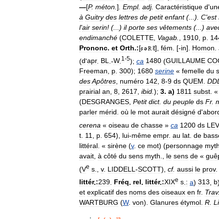
—
[
P
.
méton
.
]
.
Empl
.
adj
.
Caractéristique
d
'
un
à
Guitry
des
lettres
de
petit
enfant
(...).
C
'
est
l
'
air
serin
! (...)
il
porte
ses
vêtements
(...)
ave
endimanché
(
COLETTE
,
Vagab
.
,
1910
,
p
.
14
Prononc
.
et
Orth
.
:
[
],
fém
. [-
in
].
Homon
.
1
-
5
(
d
'
apr
.
BL
.-
W
.
);
ca
1480
(
GUILLAUME
CO
Freeman
,
p
.
300
);
1680
serine
«
femelle
du
des
Apôtres
,
numéro
142
,
8
-
9
ds
QUEM
.
DD
prairial
an
,
8
,
2617
,
ibid
.
);
3
.
a
)
1811
subst
. 
(
DESGRANGES
,
Petit
dict
.
du
peuple
ds
Fr
.
parler
mérid
.
où
le
mot
aurait
désigné
d
'
abor
cerena
«
oiseau
de
chasse
»
ca
1200
ds
LE
t
.
11
,
p
.
654
),
lui
-
même
empr
.
au
lat
.
de
bass
littéral
. «
sirène
(
v
.
ce
mot
) (
personnage
myth
avait
,
à
côté
du
sens
myth
.,
le
sens
de
«
guê
e
(
V
s
.,
v
.
LIDDELL
-
SCOTT
),
cf
.
aussi
le
prov
e
littér
.
:
239
.
Fréq
.
rel
.
littér
.
:
XIX
s
.
:
a
)
313
,
b
et
explicatif
des
noms
des
oiseaux
en
fr
.
Trav
WARTBURG
(
W
.
von
).
Glanures
étymol
.
R
.
L