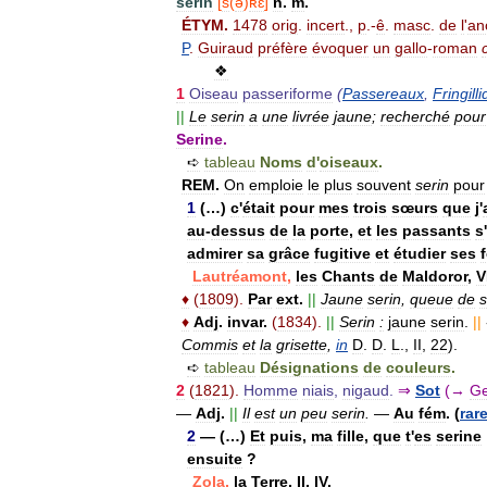
serin
[
s
(
ə
)
ʀɛ̃
]
n
.
m
.
ÉTYM
.
1478
orig
.
incert
.,
p
.-
ê
.
masc
.
de
l
'
an
P
.
Guiraud
préfère
évoquer
un
gallo
-
roman
❖
1
Oiseau
passeriforme
(
Passereaux
,
Fringill
||
Le
serin
a
une
livrée
jaune
;
recherché
pour
Serine
.
➪
tableau
Noms
d
'
oiseaux
.
REM
.
On
emploie
le
plus
souvent
serin
pour
1
(…)
c
'
était
pour
mes
trois
sœurs
que
j
'
au
-
dessus
de
la
porte
,
et
les
passants
s
'
admirer
sa
grâce
fugitive
et
étudier
ses
Lautréamont
,
les
Chants
de
Maldoror
,
V
♦
(
1809
).
Par
ext
.
||
Jaune
serin
,
queue
de
s
♦
Adj
.
invar
.
(
1834
).
||
Serin
:
jaune
serin
.
||
Commis
et
la
grisette
,
in
D
.
D
.
L
.,
II
,
22
).
➪
tableau
Désignations
de
couleurs
.
2
(
1821
).
Homme
niais
,
nigaud
.
⇒
Sot
(→
Ge
—
Adj
.
||
Il
est
un
peu
serin
.
—
Au
fém
. (
rar
2
— (…)
Et
puis
,
ma
fille
,
que
t
'
es
serine
ensuite
?
Zola
,
la
Terre
,
II
,
IV
.