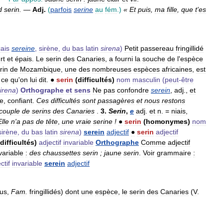
d
serin
.
—
Adj
.
(
parfois
serine
au
fém
.)
«
Et
puis
,
ma
fille
,
que
t
'
es
çais
sereine
,
sirène
,
du
bas
latin
sirena
)
Petit
passereau
fringillidé
rt
et
épais
.
Le
serin
des
Canaries
,
a
fourni
la
souche
de
l
'
espèce
rin
de
Mozambique
,
une
des
nombreuses
espèces
africaines
,
est
ce
qu
'
on
lui
dit
.
●
serin
(
difficultés
)
nom
masculin
(
peut
-
être
irena
)
Orthographe
et
sens
Ne
pas
confondre
serein
,
adj
.,
et
le
,
confiant
.
Ces
difficultés
sont
passagères
et
nous
restons
couple
de
serins
des
Canaries
.
3
.
Serin
,
e
adj
.
et
n
. =
niais
,
Elle
n
'
a
pas
de
tête
,
une
vraie
serine
!
●
serin
(
homonymes
)
nom
sirène
,
du
bas
latin
sirena
)
serein
adjectif
●
serin
adjectif
difficultés
)
adjectif
invariable
Orthographe
Comme
adjectif
variable
:
des
chaussettes
serin
;
jaune
serin
.
Voir
grammaire
:
ctif
invariable
serein
adjectif
nus
,
Fam
.
fringillidés
)
dont
une
espèce
,
le
serin
des
Canaries
(
V
.