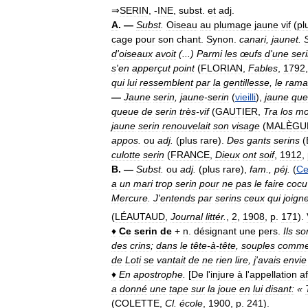
⇒
SERIN
, -
INE
,
subst
.
et
adj
.
A
. —
Subst
.
Oiseau
au
plumage
jaune
vif
(
pl
cage
pour
son
chant
.
Synon
.
canari
,
jaunet
.
d
'
oiseaux
avoit
(...)
Parmi
les
œufs
d
'
une
ser
s
'
en
apperçut
point
(
FLORIAN
,
Fables
,
1792
qui
lui
ressemblent
par
la
gentillesse
,
le
rama
—
Jaune
serin
,
jaune
-
serin
(
vieilli
),
jaune
que
queue
de
serin
très
-
vif
(
GAUTIER
,
Tra
los
mo
jaune
serin
renouvelait
son
visage
(
MALÈGU
appos
.
ou
adj
.
(
plus
rare
).
Des
gants
serins
(
culotte
serin
(
FRANCE
,
Dieux
ont
soif
,
1912
,
B
. —
Subst
.
ou
adj
.
(
plus
rare
),
fam
.,
péj
.
(
Ce
a
un
mari
trop
serin
pour
ne
pas
le
faire
cocu
Mercure
.
J
'
entends
par
serins
ceux
qui
joign
(
LÉAUTAUD
,
Journal
littér
.
,
2
,
1908
,
p
.
171
).
♦
Ce
serin
de
+
n
.
désignant
une
pers
.
Ils
so
des
crins
;
dans
le
tête
-
à
-
tête
,
souples
comm
de
Loti
se
vantait
de
ne
rien
lire
,
j
'
avais
envie
♦
En
apostrophe
.
[
De
l
'
injure
à
l
'
appellation
a
a
donné
une
tape
sur
la
joue
en
lui
disant:
«
(
COLETTE
,
Cl
.
école
,
1900
,
p
.
241
).